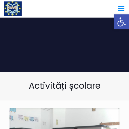
Open
Activități școlare