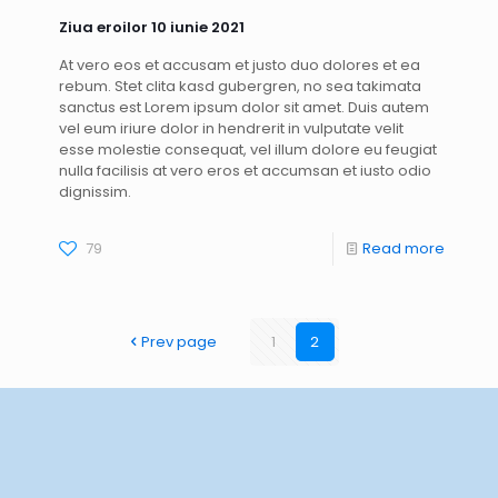
Ziua eroilor 10 iunie 2021
At vero eos et accusam et justo duo dolores et ea
rebum. Stet clita kasd gubergren, no sea takimata
sanctus est Lorem ipsum dolor sit amet. Duis autem
vel eum iriure dolor in hendrerit in vulputate velit
esse molestie consequat, vel illum dolore eu feugiat
nulla facilisis at vero eros et accumsan et iusto odio
dignissim.
79
Read more
Prev page
1
2