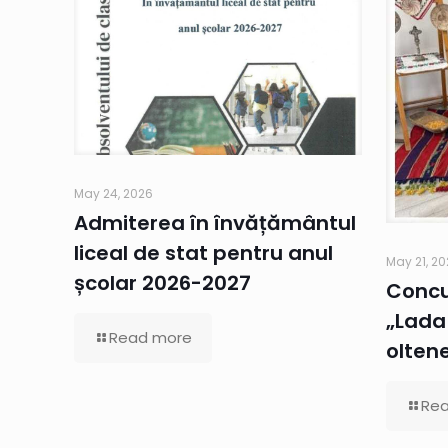
May 24, 2026
Admiterea în învățământul
liceal de stat pentru anul
May 21, 2
școlar 2026-2027
Concu
„Lada 
Read more
olten
Re