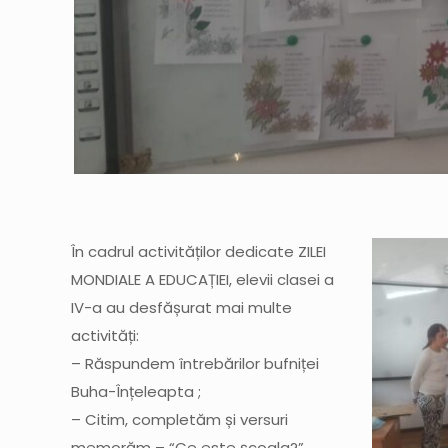
În cadrul activităților dedicate ZILEI
MONDIALE A EDUCAȚIEI, elevii clasei a
IV-a au desfășurat mai multe
activități:
– Răspundem întrebărilor bufniței
Buha-Înțeleapta ;
– Citim, completăm și versuri
memorăm – “Ce este școala?”