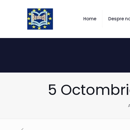
Home
Despre no
5 Octombri
A