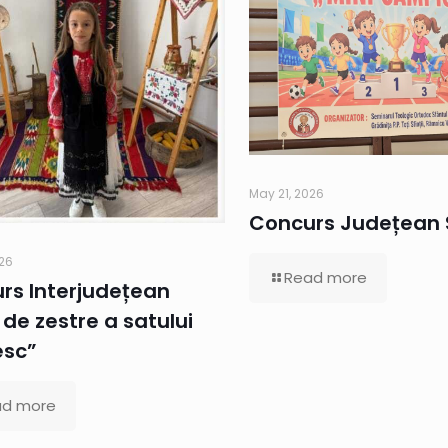
May 21, 2026
Concurs Județean 
026
Read more
rs Interjudețean
de zestre a satului
esc”
ad more