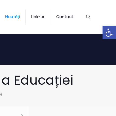
Noutăți
Link-uri
Contact
Open
a Educației
i