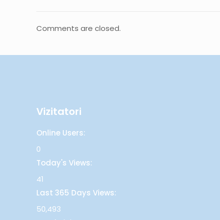
Comments are closed.
Vizitatori
Online Users:
0
Today's Views:
41
Last 365 Days Views:
50,493