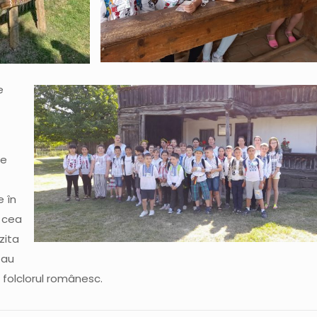
e
le
e în
a cea
zita
 au
 folclorul românesc.