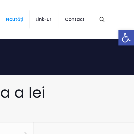
Noutăți
Link-uri
Contact
Open
a a Iei