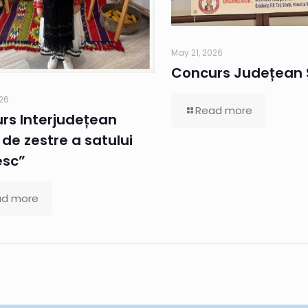
May 21, 2026
Concurs Județean 
026
Read more
rs Interjudețean
de zestre a satului
esc”
ad more