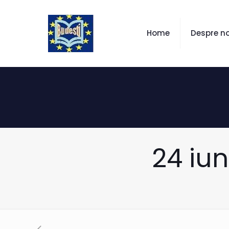
Home
Despre no
24 iun