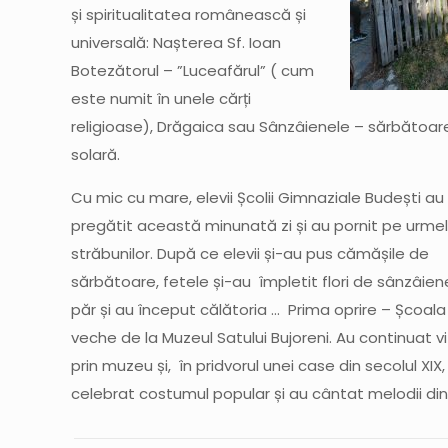
și spiritualitatea românească și
universală: Nașterea Sf. Ioan
Botezătorul – ”Luceafărul” ( cum
este numit în unele cărți
religioase), Drăgaica sau Sânzâienele – sărbătoar
solară.
Cu mic cu mare, elevii Școlii Gimnaziale Budești au
pregătit această minunată zi și au pornit pe urme
străbunilor. După ce elevii și-au pus cămășile de
sărbătoare, fetele și-au împletit flori de sânzâien
păr și au început călătoria … Prima oprire – Școal
veche de la Muzeul Satului Bujoreni. Au continuat vi
prin muzeu și, în pridvorul unei case din secolul XIX,
celebrat costumul popular și au cântat melodii din