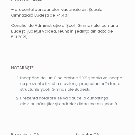
– procentul persoanelor vaccinate din Școala
Gimnazială Budești de 74,4%;
Consiliul de Administraţie al Şcolii Gimnaziale, comuna
Budeşti, judeţul Vâlcea, reunit în şedinţa din data de
5.11.2021,
HOTĂRĂŞTE:
Începând de luni 8 noiembrie 2021 școala va incepe
cu prezența fizică a elevilor și preșcolarilor în toate
structurile Școlii Gimnaziale Budești.
Prezenta hotărâre se va aduce la cunoştinţă
elevilor, părinţilor şi cadrelor didactice din şcoală.
Preşedinte CA, Secretar CA,